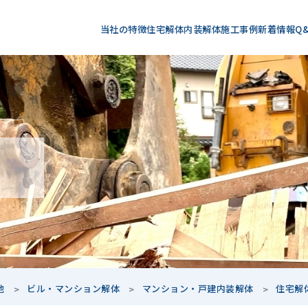
当社の特徴
住宅解体
内装解体
施工事例
新着情報
Q
他
ビル・マンション解体
マンション・戸建内装解体
住宅解