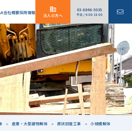
03-6846-5035
&A
会社概要
採用情報
平日 / 9:00-18:00
法人の方へ
体
倉庫・大型建物解体
原状回復工事
小規模解体