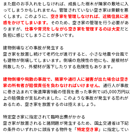
また
庭のお手入れをしなければ、成長した樹木が隣家の敷地に入
ってしまうかもしれません。
管理されていない空き家は景観を悪
くします。このように、
空き家を管理しなければ、近隣住民に迷
惑をかけてしまいます
。
そのため、空き家の管理を行う必要があ
りますが、
仕事や育児をしながら空き家を管理するのは大変
だと
負担に感じてしまうことが多いです。
建物倒壊などの事故が発生する
空き家を放置し続けて老朽化が進行すると、小さな地震や台風で
も建物が倒壊してしまいます。倒壊の危険性の他にも、屋根材が
飛散したり、外壁材が落下したりする危険性もあります。
建物倒壊や飛散の事故で、隣家や通行人に被害が出た場合は空き
家の所有者が賠償責任を負わなければいけません。
通行人が事故
に巻き込まれて後遺障害9級の怪我を患った事例では5,000万円以
上の賠償金が支払われました。このような事故が発生する恐れが
あるため、空き家を放置するのは控えましょう。
特定空き家に指定されて臨時出費がかかる
空き家が放置されると諸問題が発生するため、国土交通省は下記
の条件のいずれかに該当する物件を「
特定空き家
」に指定してい