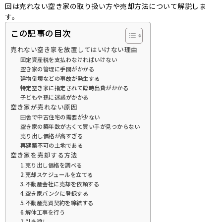
回は売れない空き家の取り扱い方や売却方法について解説しま
す。
この記事の目次
売れない空き家を放置してはいけない理由
固定資産税を支払わなければいけない
空き家の管理に手間がかかる
建物倒壊などの事故が発生する
特定空き家に指定されて臨時出費がかかる
子どもや孫に迷惑がかかる
空き家が売れない原因
田舎で中古住宅の需要が少ない
空き家の築年数が古くて買い手が見つからない
売り出し価格が高すぎる
再建築不可の土地である
空き家を売却する方法
1.売り出し価格を調べる
2.売却スケジュールを立てる
3.不動産会社に売却を依頼する
4.空き家バンクに登録する
5.不動産売買契約を締結する
6.解体工事を行う
7.引き渡し