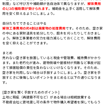
制度」など呼び方や補助額が各自治体で異なりますが、
解体費用
の1/2の補助額が受けられます
。補助金を上手く活用して解体費
用を安く抑えるようにしましょう。
自分たちでできることはやる
解体工事費用の約4割は廃棄物の処理費用
です。そのため、空き家
の中にある家財道具を処分したり、庭木を刈ったりしておきまし
ょう。
解体工事業者の労力を極力減らしておくことで、解体費用
を安く抑えることができます。
まとめ
売れない空き家を放置していると税金や管理費、維持費がかかり
ます。また老朽化が進み、建物倒壊や屋根材が飛散など事故が起
きて損害賠償の責任を負わないといけなくなります。そのため、
空き家を利用しない場合は手放すようにしましょう。空き家を手
放すときに後悔しないポイントをまとめると以下の通りになりま
す。
[空き家を賢く手放すためのポイント]
土地に瑕疵（再建築不可など）がある場合は相続放棄する
不動産会社に更地渡し可の条件で物件購入希望者を探してもらう