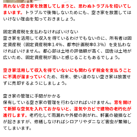
売れない空き家を放置してしまうと、思わぬトラブルを招いてし
まいます。
トラブルで後悔しないためにも、空き家を放置しては
いけない理由を知っておきましょう。
固定資産税を支払わなければいけない
空き家を活用して収入を得ているわけでもないのに、所有者は固
定資産税（固定資産税率1.4％、都市計画税率0.3％）を支払わな
ければいけません。都心部は土地の評価額が高く、田舎は土地が
広いため、固定資産税が高いと感じることもあるでしょう。
空き家活用して収入を得ていないにも関わらず税金を支払うこと
に不満が溜まっていく
ため、将来、使い道のない空き家は放置せ
ずに売却するようにしましょう。
空き家の管理に手間がかかる
保有している空き家の管理を行わなければいけません。
窓を開け
て新鮮な空気を入れておかないと、湿気やカビで建物の老朽化が
進行します。
老朽化して雨漏れや外壁の剥がれ、軒裏の破損など
が起きますが、修繕しなければシロアリやダニなど害虫が繁殖し
てしまいます。