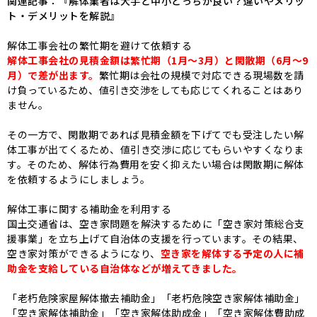
関連記事：『
解体業者は大手と中小どっちが良い？違いやメリッ
ト・デメリットを解説
』
解体工事会社の繁忙期を避けて依頼する
解体工事会社の見積金額は繁忙期（1月～3月）と閑散期（6月～9
月）で差が出ます。
繁忙期は会社の規模で対応できる現場数を請
け負っているため、値引き交渉をしても応じてくれることはあり
ません。
その一方で、閑散期であれば見積金額を下げてでも受注したい解
体工事が出てくるため、値引き交渉に応じてもらいやすくなりま
す。そのため、解体行為費用を安く抑えたい場合は閑散期に解体
を依頼するようにしましょう。
解体工事に関する補助金を利用する
国土交通省は、空き家問題を解決するために「空き家対策総合支
援事業」を立ち上げて自治体の支援を行っています。その結果、
空き家対策ができるようになり、
空き家を解体する予定の人に補
助金を支給している自治体などが増えてきました。
「老朽危険家屋解体撤去補助金」「老朽危険空き家解体補助金」
「空き家解体補助金」「空き家解体助成金」「空き家解体費助成