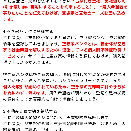
不動産会社に売却を依頼するときは
「古家付き土地 更地渡し可
(引き渡し前に更地にすることを約束すること）」で購入希望者を
募りたいことを伝えておけば、空き家と更地のニーズを囲い込め
ます。
4.空き家バンクに登録する
不動産会社に売却を依頼すると同時に、空き家バンクに空き家の
情報を登録しておきましょう。
空き家バンクとは、自治体が空き
家の社会問題を解決するために運営している個人間不動産取引サ
ービス
です。
サイト上に空き家の情報を登録しておけば、購入希
望の申し込みが入ります。
空き家バンクは空き家の購入、修繕に対して補助金が交付される
ことが多く、購入希望者が見つかりやすいサービスです。また、
個人間取引が認められているため、空き家の売却時に仲介手数料
を支払わずに済みます。
購入希望者が現れたら、登記や建物状況
の調査をして売買契約に向けて準備をしましょう。
5.不動産売買契約を締結する
不動産の購入希望者が現れたら、売買契約を締結します。
不動産会社が売買契約書と重要事項説明書を読み上げるため、内
容を確認して署名・押印します。