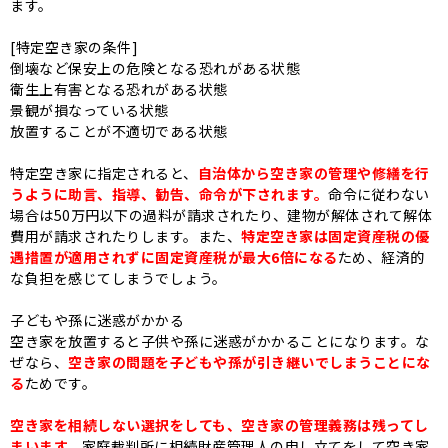
ます。
[特定空き家の条件]
倒壊など保安上の危険となる恐れがある状態
衛生上有害となる恐れがある状態
景観が損なっている状態
放置することが不適切である状態
特定空き家に指定されると、
自治体から空き家の管理や修繕を行
うように助言、指導、勧告、命令が下されます。
命令に従わない
場合は50万円以下の過料が請求されたり、建物が解体されて解体
費用が請求されたりします。また、
特定空き家は固定資産税の優
遇措置が適用されずに固定資産税が最大6倍になる
ため、経済的
な負担を感じてしまうでしょう。
子どもや孫に迷惑がかかる
空き家を放置すると子供や孫に迷惑がかかることになります。な
ぜなら、
空き家の問題を子どもや孫が引き継いでしまうことにな
る
ためです。
空き家を相続しない選択をしても、空き家の管理義務は残ってし
まいます。
家庭裁判所に相続財産管理人の申し立てをして空き家