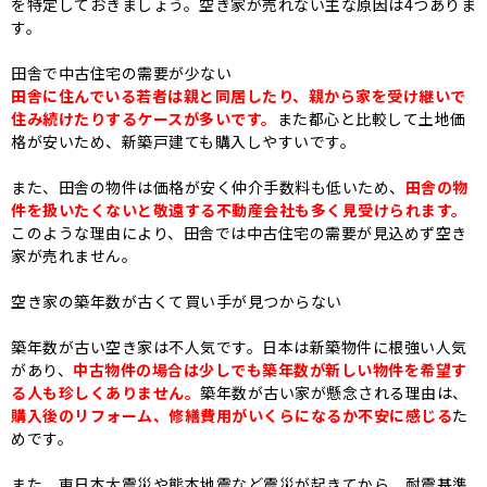
を特定しておきましょう。空き家が売れない主な原因は4つありま
す。
田舎で中古住宅の需要が少ない
田舎に住んでいる若者は親と同居したり、親から家を受け継いで
住み続けたりするケースが多いです。
また都心と比較して土地価
格が安いため、新築戸建ても購入しやすいです。
また、田舎の物件は価格が安く仲介手数料も低いため、
田舎の物
件を扱いたくないと敬遠する不動産会社も多く見受けられます。
このような理由により、田舎では中古住宅の需要が見込めず空き
家が売れません。
空き家の築年数が古くて買い手が見つからない
築年数が古い空き家は不人気です。日本は新築物件に根強い人気
があり、
中古物件の場合は少しでも築年数が新しい物件を希望す
る人も珍しくありません。
築年数が古い家が懸念される理由は、
購入後のリフォーム、修繕費用がいくらになるか不安に感じる
た
めです。
また、東日本大震災や熊本地震など震災が起きてから、耐震基準