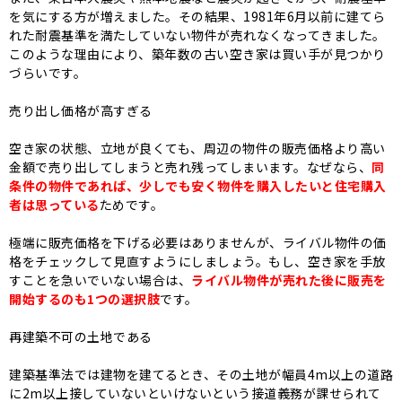
を気にする方が増えました。その結果、1981年6月以前に建てら
れた耐震基準を満たしていない物件が売れなくなってきました。
このような理由により、築年数の古い空き家は買い手が見つかり
づらいです。
売り出し価格が高すぎる
空き家の状態、立地が良くても、周辺の物件の販売価格より高い
金額で売り出してしまうと売れ残ってしまいます。なぜなら、
同
条件の物件であれば、少しでも安く物件を購入したいと住宅購入
者は思っている
ためです。
極端に販売価格を下げる必要はありませんが、ライバル物件の価
格をチェックして見直すようにしましょう。もし、空き家を手放
すことを急いでいない場合は、
ライバル物件が売れた後に販売を
開始するのも1つの選択肢
です。
再建築不可の土地である
建築基準法では建物を建てるとき、その土地が幅員4m以上の道路
に2m以上接していないといけないという接道義務が課せられて