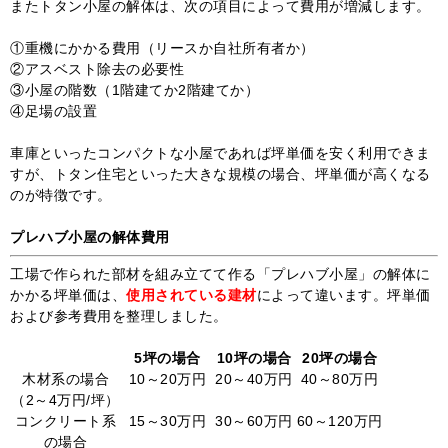
またトタン小屋の解体は、次の項目によって費用が増減します。
①重機にかかる費用（リースか自社所有者か）
②アスベスト除去の必要性
③小屋の階数（1階建てか2階建てか）
④足場の設置
車庫といったコンパクトな小屋であれば坪単価を安く利用できま
すが、トタン住宅といった大きな規模の場合、坪単価が高くなる
のが特徴です。
プレハブ小屋の解体費用
工場で作られた部材を組み立てて作る「プレハブ小屋」の解体に
かかる坪単価は、
使用されている建材
によって違います。坪単価
および参考費用を整理しました。
5坪の場合
10坪の場合
20坪の場合
木材系の場合
10～20万円
20～40万円
40～80万円
（2～4万円/坪）
コンクリート系
15～30万円
30～60万円
60～120万円
の場合