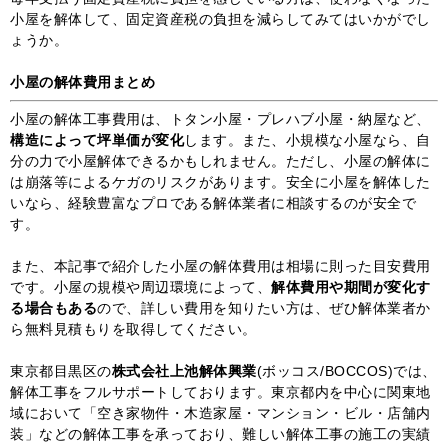
小屋を解体して、固定資産税の負担を減らしてみてはいかがでし
ょうか。
小屋の解体費用まとめ
小屋の解体工事費用は、トタン小屋・プレハブ小屋・納屋など、
構造によって坪単価が変化
します。また、小規模な小屋なら、自
分の力で小屋解体できるかもしれません。ただし、小屋の解体に
は崩落等によるケガのリスクがあります。安全に小屋を解体した
いなら、経験豊富なプロである解体業者に相談するのが安全で
す。
また、本記事で紹介した小屋の解体費用は相場に則った目安費用
です。小屋の規模や周辺環境によって、
解体費用や期間が変化す
る場合もある
ので、詳しい費用を知りたい方は、ぜひ解体業者か
ら無料見積もりを取得してください。
東京都目黒区の
株式会社上池解体興業
(ボッコス/BOCCOS)
では、
解体工事をフルサポートしております。東京都内を中心に関東地
域において「空き家物件・木造家屋・マンション・ビル・店舗内
装」などの解体工事を承っており、難しい解体工事の施工の実績