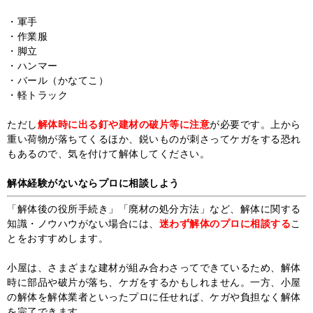
・軍手
・作業服
・脚立
・ハンマー
・バール（かなてこ）
・軽トラック
ただし
解体時に出る釘や建材の破片等に注意
が必要です。上から
重い荷物が落ちてくるほか、鋭いものが刺さってケガをする恐れ
もあるので、気を付けて解体してください。
解体経験がないならプロに相談しよう
「解体後の役所手続き」「廃材の処分方法」など、解体に関する
知識・ノウハウがない場合には、
迷わず解体のプロに相談する
こ
とをおすすめします。
小屋は、さまざまな建材が組み合わさってできているため、解体
時に部品や破片が落ち、ケガをするかもしれません。一方、小屋
の解体を解体業者といったプロに任せれば、ケガや負担なく解体
を完了できます。