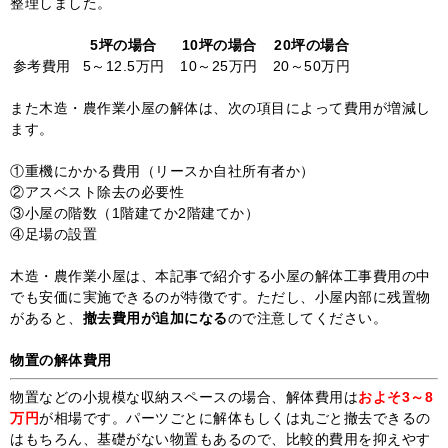
整理しました。
5坪の場合
10坪の場合
20坪の場合
参考費用
5～12.5万円
10～25万円
20～50万円
また木造・農作業小屋の解体は、次の項目によって費用が増減し
ます。
①重機にかかる費用（リースか自社所有者か）
②アスベスト除去の必要性
③小屋の階数（1階建てか2階建てか）
④足場の設置
木造・農作業小屋は、本記事で紹介する小屋の解体工事費用の中
でも安価に実施できるのが特徴です。ただし、小屋内部に残置物
があると、
撤去費用が追加になる
ので注意してください。
物置の解体費用
物置などの小規模な収納スペースの場合、解体費用は
およそ3～8
万円
が相場です。パーツごとに解体もしくは丸ごと撤去できるの
はもちろん、基礎がない物置もあるので、比較的費用を抑えやす