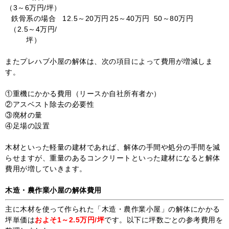
（3～6万円/坪）
鉄骨系の場合
12.5～20万円
25～40万円
50～80万円
（2.5～4万円/
坪）
またプレハブ小屋の解体は、次の項目によって費用が増減しま
す。
①重機にかかる費用（リースか自社所有者か）
②アスベスト除去の必要性
③廃材の量
④足場の設置
木材といった軽量の建材であれば、解体の手間や処分の手間を減
らせますが、重量のあるコンクリートといった建材になると解体
費用が増していきます。
木造・農作業小屋の解体費用
主に木材を使って作られた「木造・農作業小屋」の解体にかかる
坪単価は
およそ1～2.5万円/坪
です。以下に坪数ごとの参考費用を