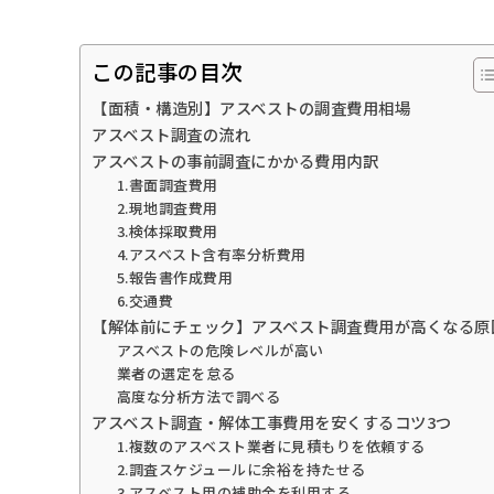
この記事の目次
【面積・構造別】アスベストの調査費用相場
アスベスト調査の流れ
アスベストの事前調査にかかる費用内訳
1.書面調査費用
2.現地調査費用
3.検体採取費用
4.アスベスト含有率分析費用
5.報告書作成費用
6.交通費
【解体前にチェック】アスベスト調査費用が高くなる原
アスベストの危険レベルが高い
業者の選定を怠る
高度な分析方法で調べる
アスベスト調査・解体工事費用を安くするコツ3つ
1.複数のアスベスト業者に見積もりを依頼する
2.調査スケジュールに余裕を持たせる
3.アスベスト用の補助金を利用する