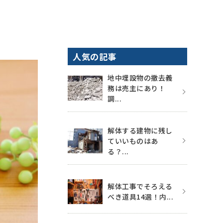
人気の記事
地中埋設物の撤去義
務は売主にあり！
調...
解体する建物に残し
ていいものはあ
る？...
解体工事でそろえる
べき道具14選！内...