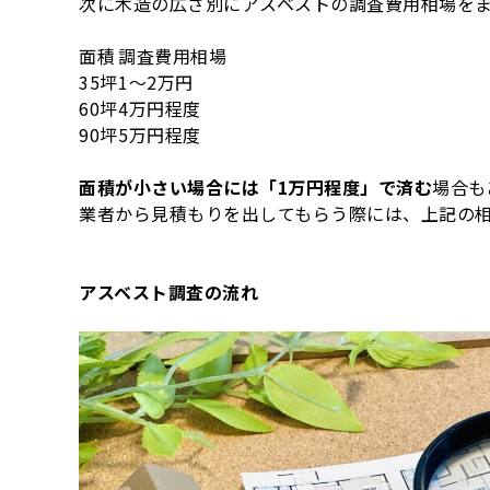
次に木造の広さ別にアスベストの調査費用相場を
面積
調査費用相場
35坪
1〜2万円
60坪
4万円程度
90坪
5万円程度
面積が小さい場合には「1万円程度」で済む
場合も
業者から見積もりを出してもらう際には、上記の
アスベスト調査の流れ