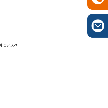
+
別にアスベ