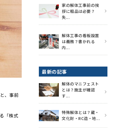
家の解体工事前の挨
拶に粗品は必要？
失...
解体工事の看板設置
は義務？書かれる
内...
最新の記事
解体のマニフェスト
とは？施主が確認
と、事前
す...
特殊解体とは？蔵・
る「株式
文化財・RC造・地...