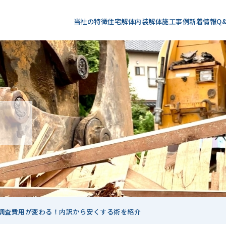
当社の特徴
住宅解体
内装解体
施工事例
新着情報
Q
調査費用が変わる！内訳から安くする術を紹介