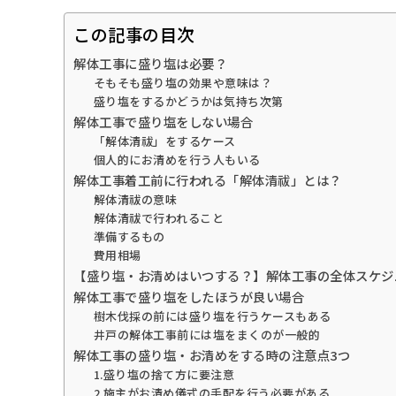
この記事の目次
解体工事に盛り塩は必要？
そもそも盛り塩の効果や意味は？
盛り塩をするかどうかは気持ち次第
解体工事で盛り塩をしない場合
「解体清祓」をするケース
個人的にお清めを行う人もいる
解体工事着工前に行われる「解体清祓」とは？
解体清祓の意味
解体清祓で行われること
準備するもの
費用相場
【盛り塩・お清めはいつする？】解体工事の全体スケジ
解体工事で盛り塩をしたほうが良い場合
樹木伐採の前には盛り塩を行うケースもある
井戸の解体工事前には塩をまくのが一般的
解体工事の盛り塩・お清めをする時の注意点3つ
1.盛り塩の捨て方に要注意
2.施主がお清め儀式の手配を行う必要がある