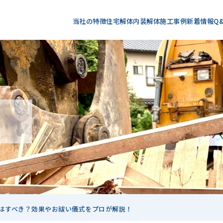
当社の特徴
住宅解体
内装解体
施工事例
新着情報
Q
はすべき？効果やお祓い儀式をプロが解説！