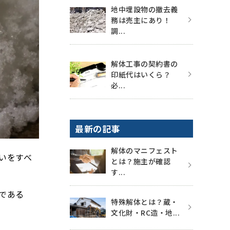
地中埋設物の撤去義
務は売主にあり！
調...
解体工事の契約書の
印紙代はいくら？
必...
最新の記事
解体のマニフェスト
いをすべ
とは？施主が確認
す...
である
特殊解体とは？蔵・
文化財・RC造・地...