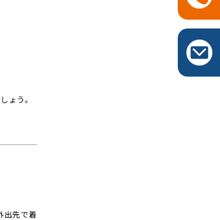
+
でしょう。
外出先で着