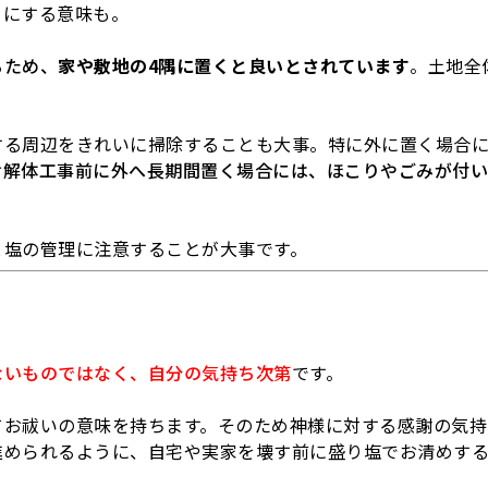
うにする意味も。
るため、
家や敷地の4隅に置くと良いとされています
。土地全
する周辺をきれいに掃除することも大事。特に外に置く場合
お
解体工事前に外へ長期間置く場合には、ほこりやごみが付い
と塩の管理に注意することが大事です。
ないものではなく、自分の気持ち次第
です。
てお祓いの意味を持ちます。そのため神様に対する感謝の気持
進められるように、自宅や実家を壊す前に盛り塩でお清めす