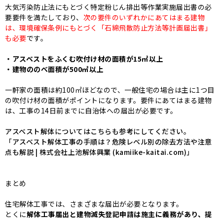
大気汚染防止法にもとづく特定粉じん排出等作業実施届出書の必
要要件を満たしており、
次の要件のいずれかにあてはまる建物
は、環境確保条例にもとづく「石綿飛散防止方法等計画届出書」
も必要
です。
・アスベストをふくむ吹付け材の面積が15㎡以上
・建物ののべ面積が500㎡以上
一軒家の面積は約100㎡ほどなので、一般住宅の場合は主に1つ目
の吹付け材の面積がポイントになります。要件にあてはまる建物
は、工事の14日前までに自治体への届出が必要です。
アスベスト解体についてはこちらも参考にしてください。
「
アスベスト解体工事の手順は？危険レベル別の除去方法や注意
点も解説 | 株式会社上池解体興業 (kamiike-kaitai.com)
」
まとめ
住宅解体工事では、さまざまな届出が必要となります。
とくに
解体工事届出と建物滅失登記申請は施主に義務があり、提