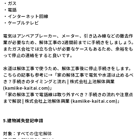
・ガス
・電話
・インターネット回線
・ケーブルテレビ
電気はアンペアブレーカー、メーター、引き込み線などの撤去作
業が必要なため、解体工事の2週間前までに手続きをしましょう。
またガス会社では立ち合いが必要なケースもあるため、余裕をも
って停止の連絡をすると良いです。
水道は解体工事で使うため、解体工事後に停止手続きをします。
こちらの記事も参考に→「
家の解体工事で電気や水道は止めるべ
き？手続きのタイミングと流れ | 株式会社上池解体興業
(kamiike-kaitai.com)
」
「
家の解体工事で電話線は取り外すべき？手続きの流れや注意点
まで解説 | 株式会社上池解体興業 (kamiike-kaitai.com)
」
5.建物滅失登記申請
対象：すべて
の住宅解体