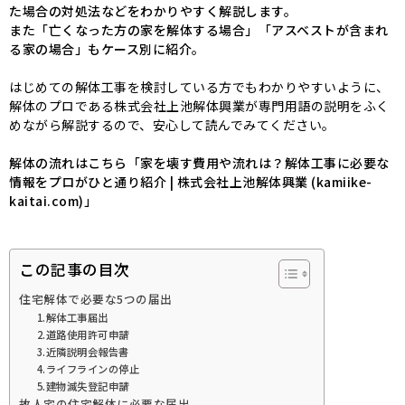
た場合の対処法などをわかりやすく解説します。
また「亡くなった方の家を解体する場合」「アスベストが含まれ
る家の場合」もケース別に紹介。
はじめての解体工事を検討している方でもわかりやすいように、
解体のプロである株式会社上池解体興業が専門用語の説明をふく
めながら解説するので、安心して読んでみてください。
解体の流れはこちら「
家を壊す費用や流れは？解体工事に必要な
情報をプロがひと通り紹介 | 株式会社上池解体興業 (kamiike-
kaitai.com)
」
この記事の目次
住宅解体で必要な5つの届出
1.解体工事届出
2.道路使用許可申請
3.近隣説明会報告書
4.ライフラインの停止
5.建物滅失登記申請
故人宅の住宅解体に必要な届出