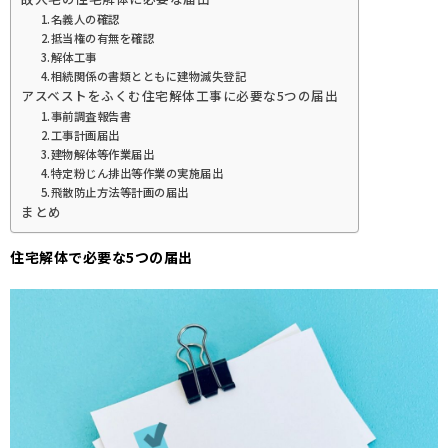
1.名義人の確認
2.抵当権の有無を確認
3.解体工事
4.相続関係の書類とともに建物滅失登記
アスベストをふくむ住宅解体工事に必要な5つの届出
1.事前調査報告書
2.工事計画届出
3.建物解体等作業届出
4.特定粉じん排出等作業の実施届出
5.飛散防止方法等計画の届出
まとめ
住宅解体で必要な5つの届出