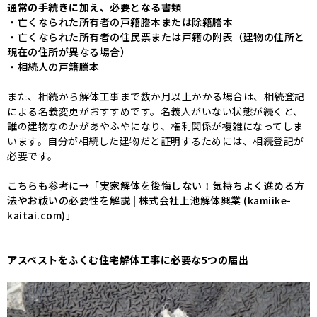
通常の手続きに加え、必要となる書類
・亡くなられた所有者の戸籍謄本または除籍謄本
・亡くなられた所有者の住民票または戸籍の附表（建物の住所と
現在の住所が異なる場合）
・相続人の戸籍謄本
また、相続から解体工事まで数か月以上かかる場合は、相続登記
による名義変更がおすすめです。名義人がいない状態が続くと、
誰の建物なのかがあやふやになり、権利関係が複雑になってしま
います。自分が相続した建物だと証明するためには、相続登記が
必要です。
こちらも参考に→「
実家解体を後悔しない！気持ちよく進める方
法やお祓いの必要性を解説 | 株式会社上池解体興業 (kamiike-
kaitai.com)
」
アスベストをふくむ住宅解体工事に必要な5つの届出