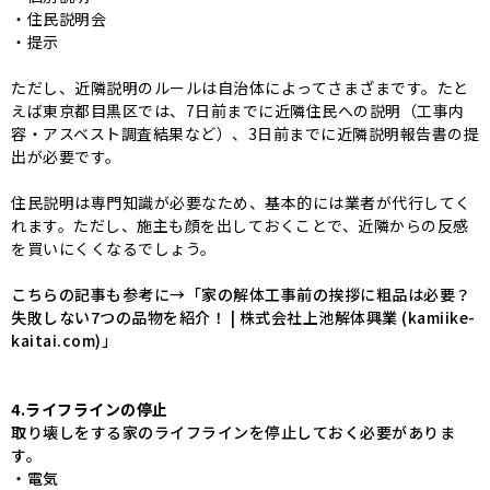
・住民説明会
・提示
ただし、近隣説明のルールは自治体によってさまざまです。たと
えば
東京都目黒区
では、7日前までに近隣住民への説明（工事内
容・アスベスト調査結果など）、3日前までに近隣説明報告書の提
出が必要です。
住民説明は専門知識が必要なため、基本的には業者が代行してく
れます。ただし、施主も顔を出しておくことで、近隣からの反感
を買いにくくなるでしょう。
こちらの記事も参考に→「
家の解体工事前の挨拶に粗品は必要？
失敗しない7つの品物を紹介！ | 株式会社上池解体興業 (kamiike-
kaitai.com)
」
4.ライフラインの停止
取り壊しをする家のライフラインを停止しておく必要がありま
す。
・電気