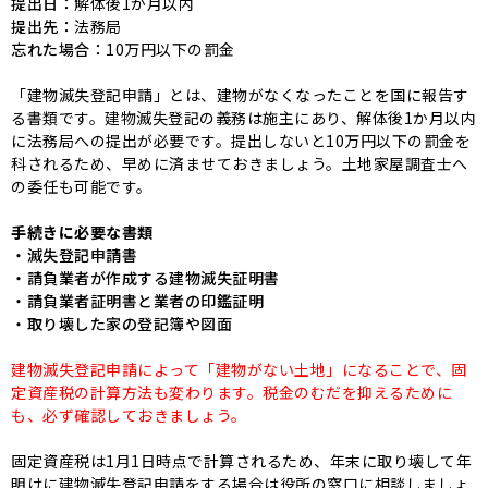
提出日：
解体後1か月以内
提出先：
法務局
忘れた場合：
10万円以下の罰金
「建物滅失登記申請」とは、建物がなくなったことを国に報告す
る書類です。建物滅失登記の義務は施主にあり、解体後1か月以内
に法務局への提出が必要です。提出しないと10万円以下の罰金を
科されるため、早めに済ませておきましょう。土地家屋調査士へ
の委任も可能です。
手続きに必要な書類
・滅失登記申請書
・請負業者が作成する建物滅失証明書
・請負業者証明書と業者の印鑑証明
・取り壊した家の登記簿や図面
建物滅失登記申請によって「建物がない土地」になることで、固
定資産税の計算方法も変わります。税金のむだを抑えるために
も、必ず確認しておきましょう。
固定資産税は1月1日時点で計算されるため、年末に取り壊して年
明けに建物滅失登記申請をする場合は役所の窓口に相談しましょ