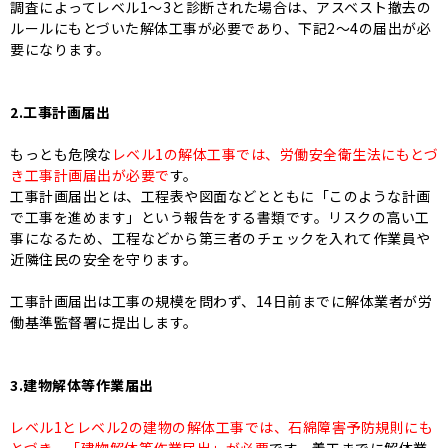
調査によってレベル1～3と診断された場合は、アスベスト撤去の
ルールにもとづいた解体工事が必要であり、下記2～4の届出が必
要になります。
2.工事計画届出
もっとも危険な
レベル1の解体工事では、労働安全衛生法にもとづ
き工事計画届出が必要で
す。
工事計画届出とは、工程表や図面などとともに「このような計画
で工事を進めます」という報告をする書類です。リスクの高い工
事になるため、工程などから第三者のチェックを入れて作業員や
近隣住民の安全を守ります。
工事計画届出は工事の規模を問わず、14日前までに解体業者が労
働基準監督署に提出します。
3.建物解体等作業届出
レベル1とレベル2の建物の解体工事では、石綿障害予防規則にも
とづき、「建物解体等作業届出」が必要
です。着工までに解体業